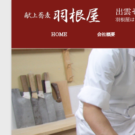
コ
ン
出雲
テ
羽根屋は
ン
ツ
へ
HOME
会社概要
ス
キ
ッ
プ