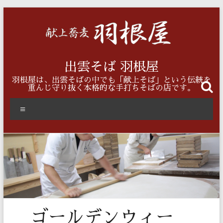
コ
ン
テ
ン
ツ
へ
出雲そば 羽根屋
ス
羽根屋は、出雲そばの中でも「献上そば」という伝統を
キ
重んじ守り抜く本格的な手打ちそばの店です。
ッ
プ
メ
ニ
ュ
ー
ゴールデンウィー