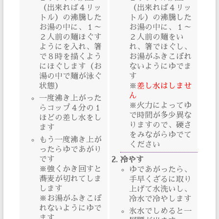
（出来れば４リッ
（出来れば４リッ
トル）の沸騰した
トル）の沸騰した
お湯の中に、１～
お湯の中に、１～
２人前の麺ほぐす
２人前の麺をい
ようにを入れ、箸
れ、箸でほぐし、
で８時を描くよう
お湯がふきこぼれ
にほぐします（お
ないようにゆでま
湯の中で麺が泳ぐ
す
状態）
※
差し水はしませ
ん
一度沸き上がった
※火力によってゆ
らコップ４分の１
で時間が多少異な
ほどの差し水をし
りますので、硬さ
ます
をみながらゆでて
もう一度沸き上が
ください
ったらゆであがり
です
冷やす
※強くかき回すと
ゆであがったら、
蕎麦が切れてしま
手早くざるに取り
します
上げて水洗いし、
※お湯がふきこぼ
冷水で冷やします
れないようにゆで
氷水でしめると一
ます