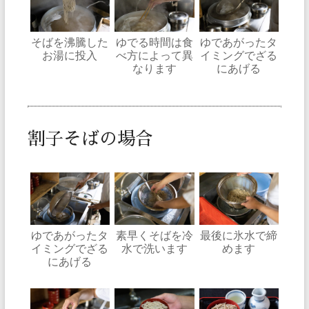
そばを沸騰した
ゆでる時間は食
ゆであがったタ
お湯に投入
べ方によって異
イミングでざる
なります
にあげる
割子そばの場合
ゆであがったタ
素早くそばを冷
最後に氷水で締
イミングでざる
水で洗います
めます
にあげる