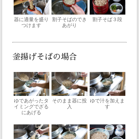
器に適量を盛り
割子そばのでき
割子そば３段
つけます
あがり
釜揚げそばの場合
ゆであがったタ
そのまま器に投
ゆで汁を加えま
イミングでざる
入
す
にあげる