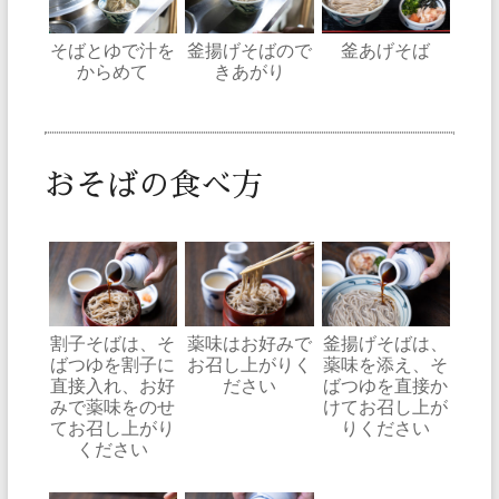
そばとゆで汁を
釜揚げそばので
釜あげそば
からめて
きあがり
おそばの食べ方
割子そばは、そ
薬味はお好みで
釜揚げそばは、
ばつゆを割子に
お召し上がりく
薬味を添え、そ
直接入れ、お好
ださい
ばつゆを直接か
みで薬味をのせ
けてお召し上が
てお召し上がり
りください
ください