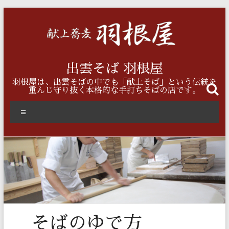
コ
ン
テ
ン
ツ
へ
出雲そば 羽根屋
ス
羽根屋は、出雲そばの中でも「献上そば」という伝統を
キ
重んじ守り抜く本格的な手打ちそばの店です。
ッ
プ
メ
ニ
ュ
ー
そばのゆで方