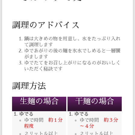
調理のアドバイス
鍋は大きめの物を用意し、水をたっぷり入れ
て調理します
ゆであがりの後の麺を氷水でしめると一層腰
がまします
ゆでたてをお召し上がりになるのがおいしく
いただく秘訣です
調理方法
生麺の場合
干麺の場合
ゆでる
ゆでる
ゆで時間
約１分
ゆで時間
約３分
程度
～４分
２リットル以上
２リットル以上